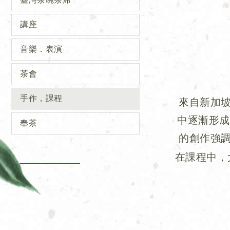
講座
音樂．表演
茶會
手作，課程
來自新加坡
中逐漸形成
奉茶
的創作強
在課程中，