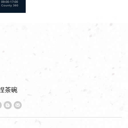
首頁
活動
起手捏茶碗