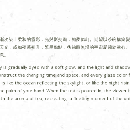
漸次染上柔和的霞彩，光與影交織，如夢似幻。期望以茶碗構築變
天光，或如夜幕初升，繁星點點，彷彿將無垠的宇宙凝縮於掌心。
息。
y is gradually dyed with a soft glow, and the light and shado
onstruct the changing time and space, and every glaze color f
 is like the ocean reflecting the skylight, or like the night risi
he palm of your hand. When the tea is poured in, the viewer i
th the aroma of tea, recreating a fleeting moment of the uni